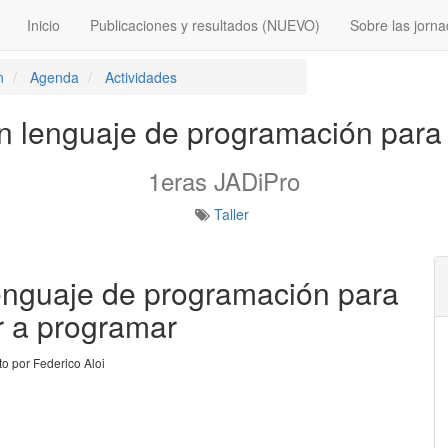
Inicio
Publicaciones y resultados (NUEVO)
Sobre las jorn
n
Agenda
Actividades
un lenguaje de programación par
1eras JADiPro
Taller
lenguaje de programación para
 a programar
to por
Federico Aloi