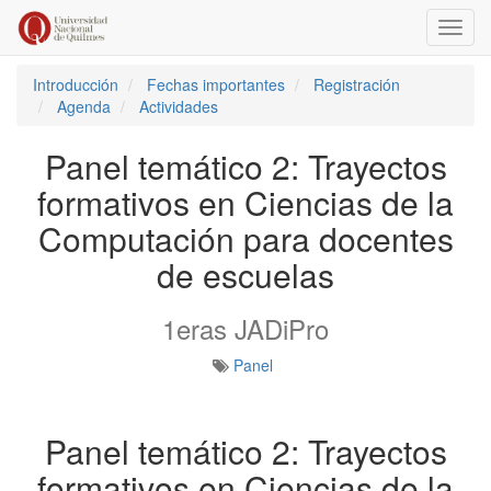
Conm
naveg
Introducción
Fechas importantes
Registración
Agenda
Actividades
Panel temático 2: Trayectos
formativos en Ciencias de la
Computación para docentes
de escuelas
1eras JADiPro
Panel
Panel temático 2: Trayectos
formativos en Ciencias de la